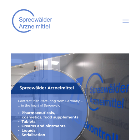
STANDORT
UNTERNEHMEN
PRODUKTE
KONTAKT
KARRIERE
LOHNFERTIGUNG
IMPRESSUM